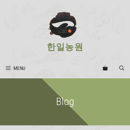
Skip
to
content
한일농원
MENU
Blog