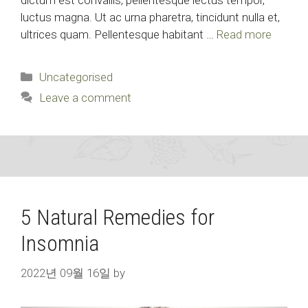
dictum est convallis, pellentesque lectus tempor,
luctus magna. Ut ac urna pharetra, tincidunt nulla et,
ultrices quam. Pellentesque habitant …
Read more
Categories
Uncategorised
Leave a comment
5 Natural Remedies for
Insomnia
2022년 09월 16일
by