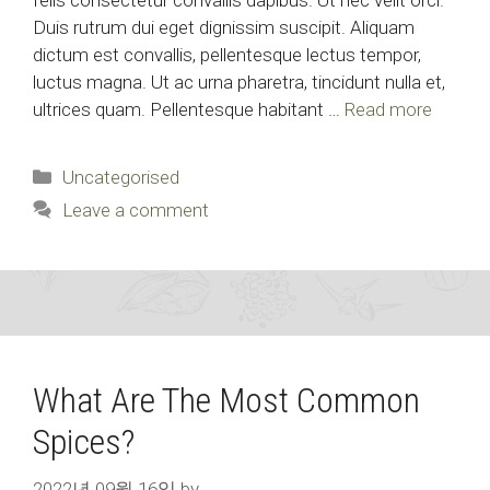
felis consectetur convallis dapibus. Ut nec velit orci.
Duis rutrum dui eget dignissim suscipit. Aliquam
dictum est convallis, pellentesque lectus tempor,
luctus magna. Ut ac urna pharetra, tincidunt nulla et,
ultrices quam. Pellentesque habitant …
Read more
Categories
Uncategorised
Leave a comment
What Are The Most Common
Spices?
2022년 09월 16일
by