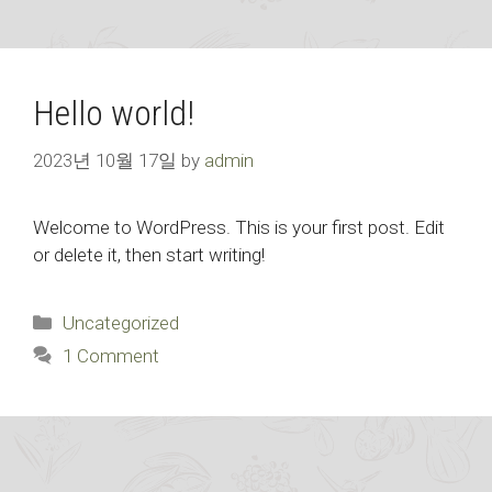
Hello world!
2023년 10월 17일
by
admin
Welcome to WordPress. This is your first post. Edit
or delete it, then start writing!
Categories
Uncategorized
1 Comment