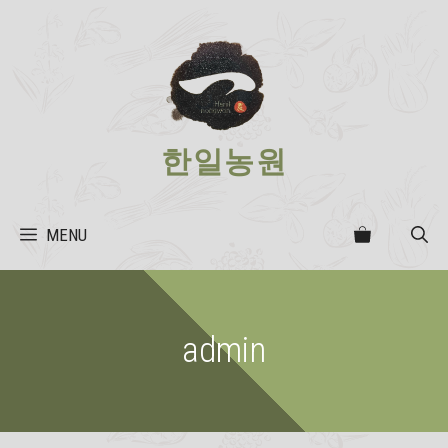
Skip
to
content
한일농원
MENU
admin